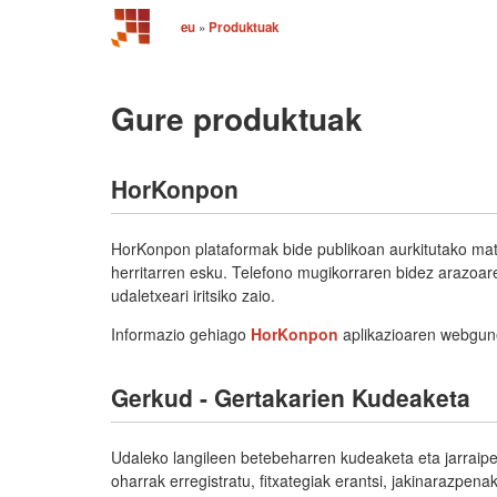
eu
»
Produktuak
Gure produktuak
HorKonpon
HorKonpon plataformak bide publikoan aurkitutako matx
herritarren esku. Telefono mugikorraren bidez arazoar
udaletxeari iritsiko zaio.
Informazio gehiago
HorKonpon
aplikazioaren webgun
Gerkud - Gertakarien Kudeaketa
Udaleko langileen betebeharren kudeaketa eta jarraipe
oharrak erregistratu, fitxategiak erantsi, jakinarazpen