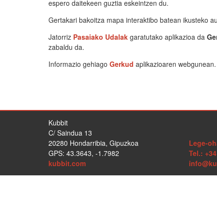
espero daitekeen guztia eskeintzen du.
Gertakari bakoitza mapa interaktibo batean ikusteko a
Jatorriz
Pasaiako Udalak
garatutako aplikazioa da
Ge
zabaldu da.
Informazio gehiago
Gerkud
aplikazioaren webgunean.
Kubbit
C/ Saindua 13
20280
Hondarribia
,
Gipuzkoa
Lege-oh
GPS:
43.3643
,
-1.7982
Tel.:
+34
kubbit.com
info@ku