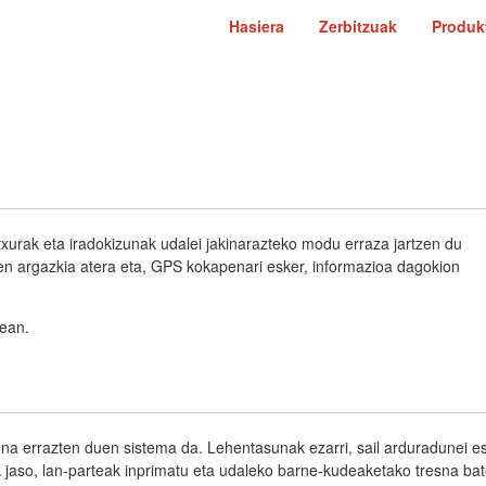
Hasiera
Zerbitzuak
Produk
urak eta iradokizunak udalei jakinarazteko modu erraza jartzen du
en argazkia atera eta, GPS kokapenari esker, informazioa dagokion
ean.
na errazten duen sistema da. Lehentasunak ezarri, sail arduradunei esl
ak jaso, lan-parteak inprimatu eta udaleko barne-kudeaketako tresna bat