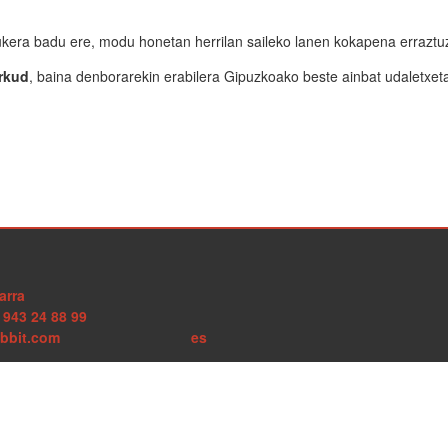
ukera badu ere, modu honetan herrilan saileko lanen kokapena erraztu
rkud
, baina denborarekin erabilera Gipuzkoako beste ainbat udaletxet
arra
 943 24 88 99
bbit.com
es